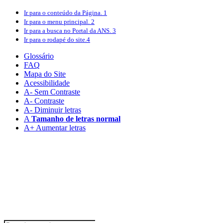
Ir para o conteúdo
da Página.
1
Ir para o menu
principal.
2
Ir para a busca
no Portal da ANS.
3
Ir para o rodapé
do site.
4
Glossário
FAQ
Mapa do Site
Acessibilidade
A
- Sem Contraste
A
- Contraste
A-
Diminuir letras
A
Tamanho de letras normal
A+
Aumentar letras