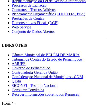
Regulamentação da Lei de Acesso à Informação
Processos de Licitação
Contratos e Termos Aditivos
Planejamento Orçamentário (LDO, LOA, PPA)
Prestações de Contas
Demonstrativos Fiscais (RGF)
Web Service
Conjunto de Dados Abertos
LINKS ÚTEIS
Câmara Municipal de BELÉM DE MARIA
Tribunal de Contas do Estado de Pernambuco
AMUPE
Governo de Pernambuco
Controladoria-Geral da União
Confederação Nacional de Municípios - CNM
QEdu
SICONFI - Tesouro Nacional
Consultar Convênios
Receber Informações sobre novos Repasses
Hora:
/
,