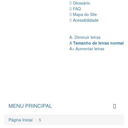
Glossário
FAQ
Mapa do Site
Acessibilidade
A
- Sem Contraste
A
- Contraste
A-
Diminuir letras
A
Tamanho de letras normal
A+
Aumentar letras
MENU PRINCIPAL
Página Inicial
5