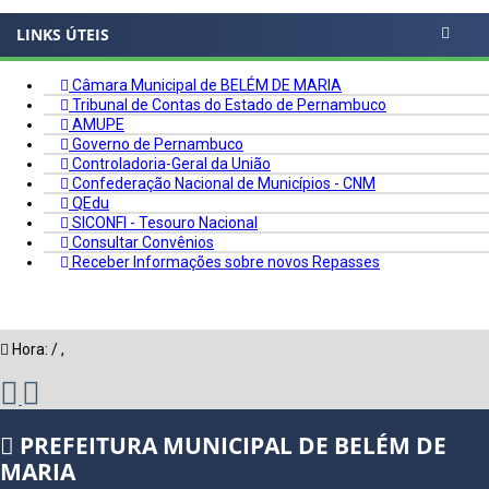
LINKS ÚTEIS
Câmara Municipal de BELÉM DE MARIA
Tribunal de Contas do Estado de Pernambuco
AMUPE
Governo de Pernambuco
Controladoria-Geral da União
Confederação Nacional de Municípios - CNM
QEdu
SICONFI - Tesouro Nacional
Consultar Convênios
Receber Informações sobre novos Repasses
Hora:
/
,
PREFEITURA MUNICIPAL DE BELÉM DE
MARIA