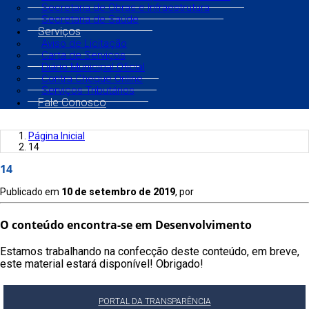
Secretaria de Obras e Infraestrutura
Secretaria de Saúde
Serviços
Aviso de Licitação
Carta de Serviços
Diário Municipal Oficial
Contra Cheque Online
Serviços Tributários
Fale Conosco
Página Inicial
14
14
Publicado em
10 de setembro de 2019
, por
O conteúdo encontra-se em Desenvolvimento
Estamos trabalhando na confecção deste conteúdo, em breve,
este material estará disponível! Obrigado!
PORTAL DA TRANSPARÊNCIA