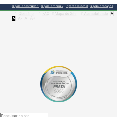
Ir para o conteúdo
1
Ir para o menu
2
Ir para a busca
3
Ir para o rodapé
4
Glossário
FAQ
Mapa do Site
Acessibilidade
A
A+
A
A
A-