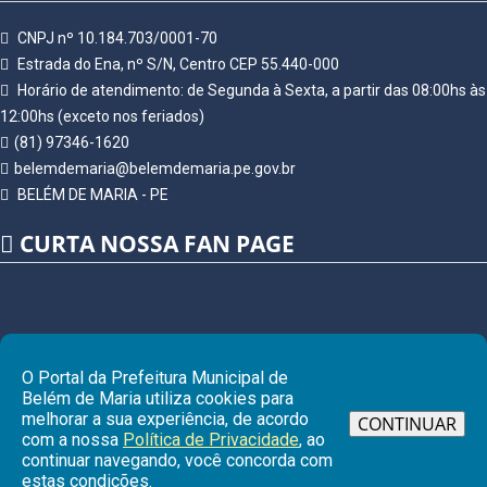
CNPJ nº 10.184.703/0001-70
Estrada do Ena, nº S/N, Centro CEP 55.440-000
Horário de atendimento: de Segunda à Sexta, a partir das 08:00hs às
12:00hs (exceto nos feriados)
(81) 97346-1620
belemdemaria@belemdemaria.pe.gov.br
BELÉM DE MARIA - PE
CURTA NOSSA FAN PAGE
O Portal da Prefeitura Municipal de
Belém de Maria utiliza cookies para
melhorar a sua experiência, de acordo
CONTINUAR
com a nossa
Política de Privacidade
, ao
continuar navegando, você concorda com
Ir pa
estas condições.