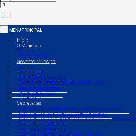
MENU PRINCIPAL
Início
O Município
História
Telefones Úteis
Governo Municipal
Prefeito
Vice Prefeito
Controladoria Municipal
Comissão Permanente de Licitação – CPL
Gabinete do Prefeito
Procuradoria Geral
Organograma
Secretarias
Secretaria de Administração e Gestão de Pessoas
Secretaria de Agricultura e Meio Ambiente
Secretaria de Desenvolvimento Social e Direitos Human
Secretaria de Educação
Secretaria de Finanças
Secretaria de Políticas para as Mulheres