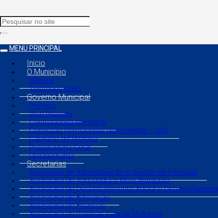
MENU PRINCIPAL
Início
O Município
História
Telefones Úteis
Governo Municipal
Prefeito
Vice Prefeito
Controladoria Municipal
Comissão Permanente de Licitação – CPL
Gabinete do Prefeito
Procuradoria Geral
Organograma
Secretarias
Secretaria de Administração e Gestão de Pessoas
Secretaria de Agricultura e Meio Ambiente
Secretaria de Desenvolvimento Social e Direitos Human
Secretaria de Educação
Secretaria de Finanças
Secretaria de Políticas para as Mulheres