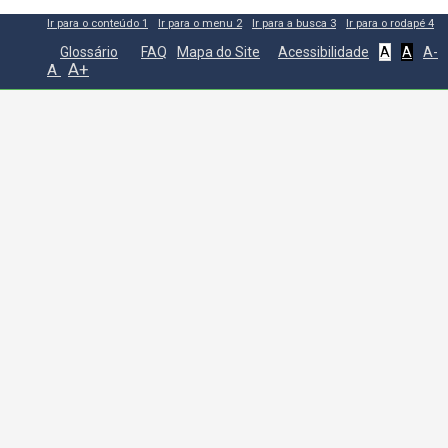
Ir para o conteúdo
1
Ir para o menu
2
Ir para a busca
3
Ir para o rodapé
4
Glossário
FAQ
Mapa do Site
Acessibilidade
A
A
A-
A+
A