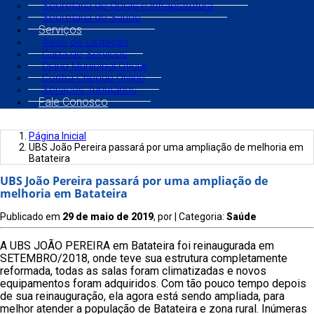
Secretaria de Obras e Infraestrutura
Secretaria de Saúde
Serviços
Aviso de Licitação
Carta de Serviços
Diário Municipal Oficial
Contra Cheque Online
Serviços Tributários
Fale Conosco
Página Inicial
UBS João Pereira passará por uma ampliação de melhoria em
Batateira
UBS João Pereira passará por uma ampliação de
melhoria em Batateira
Publicado em
29 de maio de 2019
, por
| Categoria:
Saúde
A UBS JOÃO PEREIRA em Batateira foi reinaugurada em
SETEMBRO/2018, onde teve sua estrutura completamente
reformada, todas as salas foram climatizadas e novos
equipamentos foram adquiridos. Com tão pouco tempo depois
de sua reinauguração, ela agora está sendo ampliada, para
melhor atender a população de Batateira e zona rural. Inúmeras