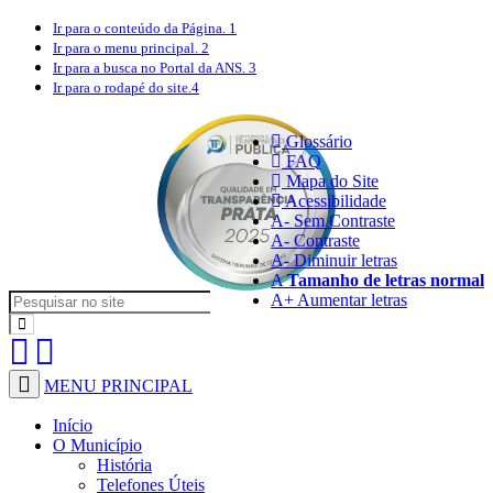
Ir para o conteúdo
da Página.
1
Ir para o menu
principal.
2
Ir para a busca
no Portal da ANS.
3
Ir para o rodapé
do site.
4
Glossário
FAQ
Mapa do Site
Acessibilidade
A
- Sem Contraste
A
- Contraste
A-
Diminuir letras
A
Tamanho de letras normal
A+
Aumentar letras
MENU PRINCIPAL
Início
O Município
História
Telefones Úteis