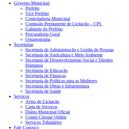
Governo Municipal
Prefeito
Vice Prefeito
Controladoria Municipal
Comissão Permanente de Licitação – CPL
Gabinete do Prefeito
Procuradoria Geral
Organograma
Secretarias
Secretaria de Administração e Gestão de Pessoas
Secretaria de Agricultura e Meio Ambiente
Secretaria de Desenvolvimento Social e Direitos
Humanos
Secretaria de Educação
Secretaria de Finanças
Secretaria de Políticas para as Mulheres
Secretaria de Obras e Infraestrutura
Secretaria de Saúde
Serviços
Aviso de Licitação
Carta de Serviços
Diário Municipal Oficial
Contra Cheque Online
Serviços Tributários
Fale Conosco