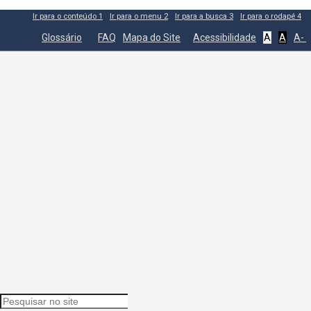
Ir para o conteúdo
1
Ir para o menu
2
Ir para a busca
3
Ir para o rodapé
4
Glossário
FAQ
Mapa do Site
Acessibilidade
A
A
A-