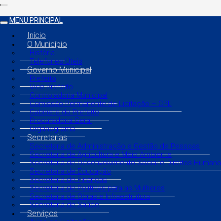
MENU PRINCIPAL
Início
O Município
História
Telefones Úteis
Governo Municipal
Prefeito
Vice Prefeito
Controladoria Municipal
Comissão Permanente de Licitação – CPL
Gabinete do Prefeito
Procuradoria Geral
Organograma
Secretarias
Secretaria de Administração e Gestão de Pessoas
Secretaria de Agricultura e Meio Ambiente
Secretaria de Desenvolvimento Social e Direitos Human
Secretaria de Educação
Secretaria de Finanças
Secretaria de Políticas para as Mulheres
Secretaria de Obras e Infraestrutura
Secretaria de Saúde
Serviços