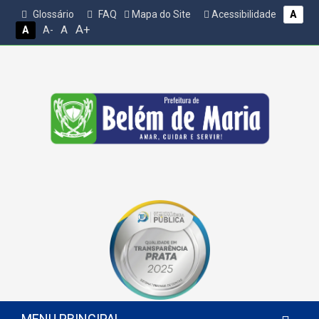
Glossário
FAQ
Mapa do Site
Acessibilidade
A
A+
A
A
A-
MENU PRINCIPAL