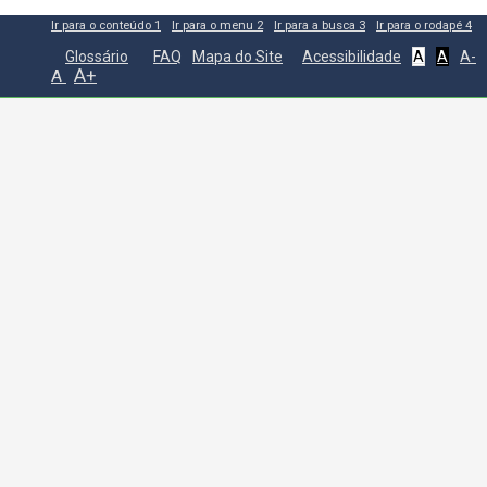
Ir para o conteúdo
1
Ir para o menu
2
Ir para a busca
3
Ir para o rodapé
4
Glossário
FAQ
Mapa do Site
Acessibilidade
A
A
A-
A+
A