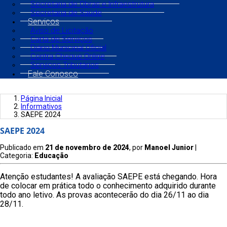
Secretaria de Obras e Infraestrutura
Secretaria de Saúde
Serviços
Aviso de Licitação
Carta de Serviços
Diário Municipal Oficial
Contra Cheque Online
Serviços Tributários
Fale Conosco
Página Inicial
Informativos
SAEPE 2024
SAEPE 2024
Publicado em
21 de novembro de 2024
, por
Manoel Junior
|
Categoria:
Educação
Atenção estudantes! A avaliação SAEPE está chegando. Hora
de colocar em prática todo o conhecimento adquirido durante
todo ano letivo. As provas acontecerão do dia 26/11 ao dia
28/11.