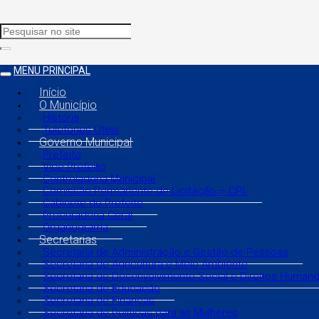
MENU PRINCIPAL
Início
O Município
História
Telefones Úteis
Governo Municipal
Prefeito
Vice Prefeito
Controladoria Municipal
Comissão Permanente de Licitação – CPL
Gabinete do Prefeito
Procuradoria Geral
Organograma
Secretarias
Secretaria de Administração e Gestão de Pessoas
Secretaria de Agricultura e Meio Ambiente
Secretaria de Desenvolvimento Social e Direitos Human
Secretaria de Educação
Secretaria de Finanças
Secretaria de Políticas para as Mulheres