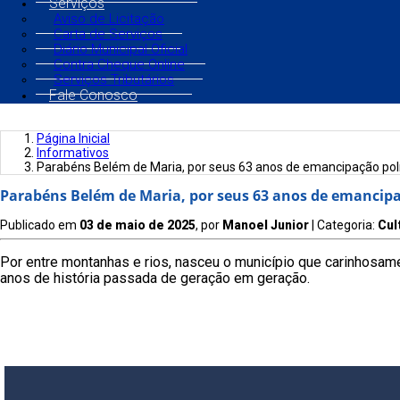
Serviços
Aviso de Licitação
Carta de Serviços
Diário Municipal Oficial
Contra Cheque Online
Serviços Tributários
Fale Conosco
Página Inicial
Informativos
Parabéns Belém de Maria, por seus 63 anos de emancipação polí
Parabéns Belém de Maria, por seus 63 anos de emancipaç
Publicado em
03 de maio de 2025
, por
Manoel Junior
| Categoria:
Cul
Por entre montanhas e rios, nasceu o município que carinhosam
anos de história passada de geração em geração.