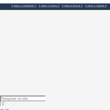
Ir para o conteúdo
1
Ir para o menu
2
Ir para a busca
3
Ir para o rodapé
4