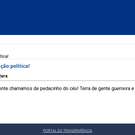
tica!
ão política!
tura
ente chamamos de pedacinho do céu! Terra de gente guerreira e 
PORTAL DA TRANSPARÊNCIA