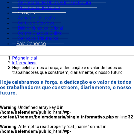
Secretaria de Obras e Infraestrutura
Secretaria de Saúde
Serviços
Aviso de Licitação
Carta de Serviços
Diário Municipal Oficial
Contra Cheque Online
Serviços Tributários
Fale Conosco
Página Inicial
Informativos
Hoje celebramos a força, a dedicação e o valor de todos os
trabalhadores que constroem, diariamente, o nosso futuro.
Hoje celebramos a força, a dedicação e o valor de todos
os trabalhadores que constroem, diariamente, o nosso
futuro.
Warning
: Undefined array key 0 in
/home/belemdem/public_html/wp-
content/themes/belemdemaria/single-informativo.php
on line
32
Warning
: Attempt to read property "cat_name" on null in
/home/belemdem/public_html/wp-