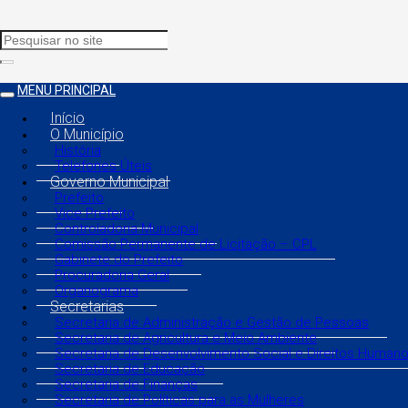
MENU PRINCIPAL
Início
O Município
História
Telefones Úteis
Governo Municipal
Prefeito
Vice Prefeito
Controladoria Municipal
Comissão Permanente de Licitação – CPL
Gabinete do Prefeito
Procuradoria Geral
Organograma
Secretarias
Secretaria de Administração e Gestão de Pessoas
Secretaria de Agricultura e Meio Ambiente
Secretaria de Desenvolvimento Social e Direitos Human
Secretaria de Educação
Secretaria de Finanças
Secretaria de Políticas para as Mulheres