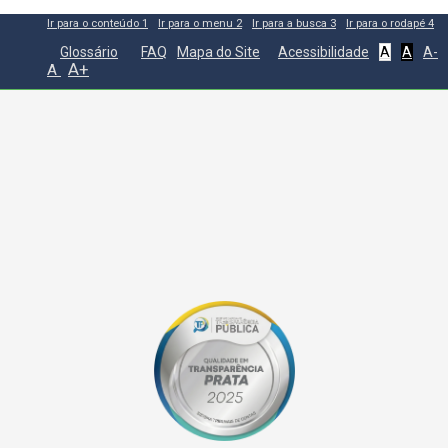
Ir para o conteúdo
1
Ir para o menu
2
Ir para a busca
3
Ir para o rodapé
4
Glossário
FAQ
Mapa do Site
Acessibilidade
A
A
A-
A+
A