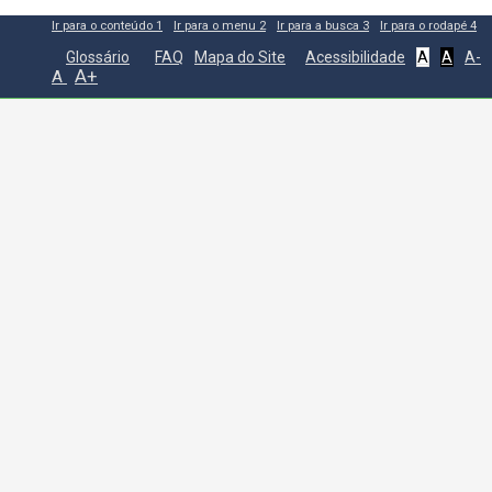
Ir para o conteúdo
1
Ir para o menu
2
Ir para a busca
3
Ir para o rodapé
4
Glossário
FAQ
Mapa do Site
Acessibilidade
A
A
A-
A+
A