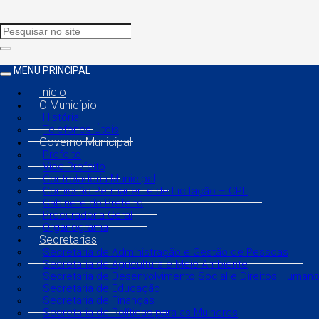
MENU PRINCIPAL
Início
O Município
História
Telefones Úteis
Governo Municipal
Prefeito
Vice Prefeito
Controladoria Municipal
Comissão Permanente de Licitação – CPL
Gabinete do Prefeito
Procuradoria Geral
Organograma
Secretarias
Secretaria de Administração e Gestão de Pessoas
Secretaria de Agricultura e Meio Ambiente
Secretaria de Desenvolvimento Social e Direitos Human
Secretaria de Educação
Secretaria de Finanças
Secretaria de Políticas para as Mulheres