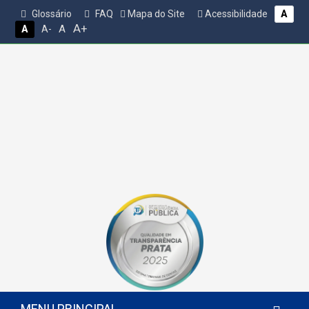
Glossário
FAQ
Mapa do Site
Acessibilidade
A
A+
A
A
A-
MENU PRINCIPAL