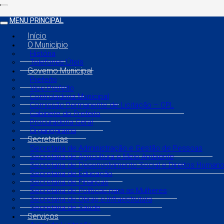
MENU PRINCIPAL
Início
O Município
História
Telefones Úteis
Governo Municipal
Prefeito
Vice Prefeito
Controladoria Municipal
Comissão Permanente de Licitação – CPL
Gabinete do Prefeito
Procuradoria Geral
Organograma
Secretarias
Secretaria de Administração e Gestão de Pessoas
Secretaria de Agricultura e Meio Ambiente
Secretaria de Desenvolvimento Social e Direitos Human
Secretaria de Educação
Secretaria de Finanças
Secretaria de Políticas para as Mulheres
Secretaria de Obras e Infraestrutura
Secretaria de Saúde
Serviços