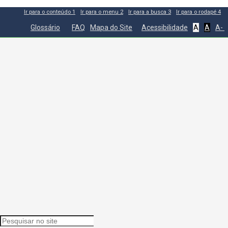
Ir para o conteúdo
1
Ir para o menu
2
Ir para a busca
3
Ir para o rodapé
4
Glossário
FAQ
Mapa do Site
Acessibilidade
A
A
A-