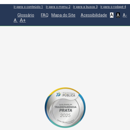
Ir para o conteúdo
1
Ir para o menu
2
Ir para a busca
3
Ir para o rodapé
4
Glossário
FAQ
Mapa do Site
Acessibilidade
A
A
A-
A+
A