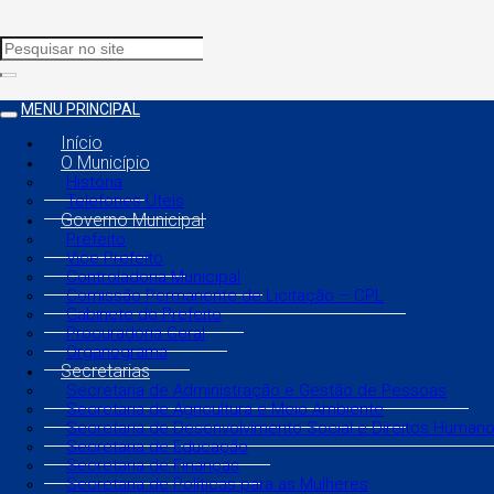
MENU PRINCIPAL
Início
O Município
História
Telefones Úteis
Governo Municipal
Prefeito
Vice Prefeito
Controladoria Municipal
Comissão Permanente de Licitação – CPL
Gabinete do Prefeito
Procuradoria Geral
Organograma
Secretarias
Secretaria de Administração e Gestão de Pessoas
Secretaria de Agricultura e Meio Ambiente
Secretaria de Desenvolvimento Social e Direitos Human
Secretaria de Educação
Secretaria de Finanças
Secretaria de Políticas para as Mulheres