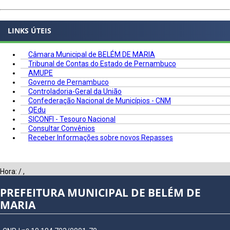
LINKS ÚTEIS
Câmara Municipal de BELÉM DE MARIA
Tribunal de Contas do Estado de Pernambuco
AMUPE
Governo de Pernambuco
Controladoria-Geral da União
Confederação Nacional de Municípios - CNM
QEdu
SICONFI - Tesouro Nacional
Consultar Convênios
Receber Informações sobre novos Repasses
Hora:
/
,
PREFEITURA MUNICIPAL DE BELÉM DE
MARIA