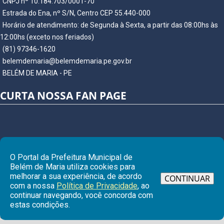
CNPJ nº 10.184.703/0001-70
Estrada do Ena, nº S/N, Centro CEP 55.440-000
Horário de atendimento: de Segunda à Sexta, a partir das 08:00hs às
12:00hs (exceto nos feriados)
(81) 97346-1620
belemdemaria@belemdemaria.pe.gov.br
BELÉM DE MARIA - PE
CURTA NOSSA FAN PAGE
O Portal da Prefeitura Municipal de
Belém de Maria utiliza cookies para
melhorar a sua experiência, de acordo
CONTINUAR
com a nossa
Política de Privacidade
, ao
continuar navegando, você concorda com
Ir para
estas condições.
© Copyright 2026 Prefeitura Municipal de BELÉM DE MARIA | Todos os
direitos reservados