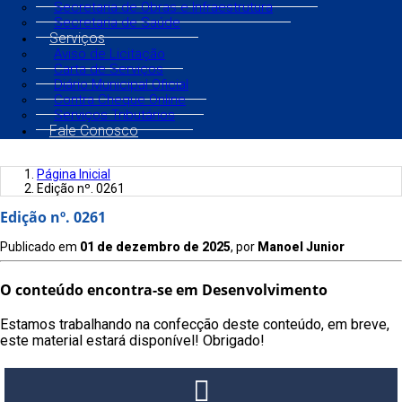
Secretaria de Obras e Infraestrutura
Secretaria de Saúde
Serviços
Aviso de Licitação
Carta de Serviços
Diário Municipal Oficial
Contra Cheque Online
Serviços Tributários
Fale Conosco
Página Inicial
Edição nº. 0261
Edição nº. 0261
Publicado em
01 de dezembro de 2025
, por
Manoel Junior
O conteúdo encontra-se em Desenvolvimento
Estamos trabalhando na confecção deste conteúdo, em breve,
este material estará disponível! Obrigado!