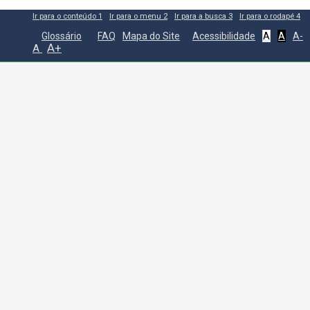
Ir para o conteúdo
1
Ir para o menu
2
Ir para a busca
3
Ir para o rodapé
4
Glossário
FAQ
Mapa do Site
Acessibilidade
A
A
A-
A+
A