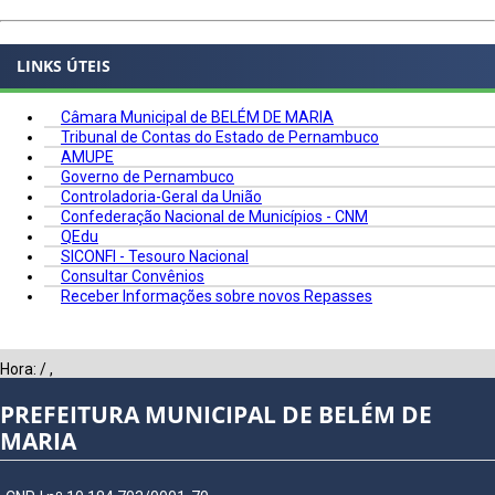
LINKS ÚTEIS
Câmara Municipal de BELÉM DE MARIA
Tribunal de Contas do Estado de Pernambuco
AMUPE
Governo de Pernambuco
Controladoria-Geral da União
Confederação Nacional de Municípios - CNM
QEdu
SICONFI - Tesouro Nacional
Consultar Convênios
Receber Informações sobre novos Repasses
Hora:
/
,
PREFEITURA MUNICIPAL DE BELÉM DE
MARIA