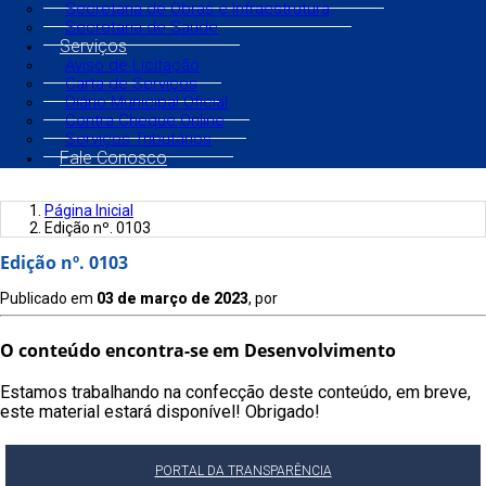
Secretaria de Obras e Infraestrutura
Secretaria de Saúde
Serviços
Aviso de Licitação
Carta de Serviços
Diário Municipal Oficial
Contra Cheque Online
Serviços Tributários
Fale Conosco
Página Inicial
Edição nº. 0103
Edição nº. 0103
Publicado em
03 de março de 2023
, por
O conteúdo encontra-se em Desenvolvimento
Estamos trabalhando na confecção deste conteúdo, em breve,
este material estará disponível! Obrigado!
PORTAL DA TRANSPARÊNCIA