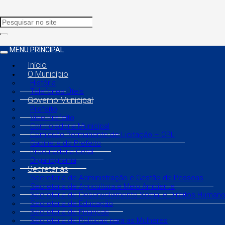
MENU PRINCIPAL
Início
O Município
História
Telefones Úteis
Governo Municipal
Prefeito
Vice Prefeito
Controladoria Municipal
Comissão Permanente de Licitação – CPL
Gabinete do Prefeito
Procuradoria Geral
Organograma
Secretarias
Secretaria de Administração e Gestão de Pessoas
Secretaria de Agricultura e Meio Ambiente
Secretaria de Desenvolvimento Social e Direitos Human
Secretaria de Educação
Secretaria de Finanças
Secretaria de Políticas para as Mulheres