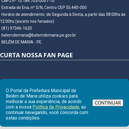
CNPJ nº 10.184.703/0001-70
Estrada do Ena, nº S/N, Centro CEP 55.440-000
Horário de atendimento: de Segunda à Sexta, a partir das 08:00hs às
12:00hs (exceto nos feriados)
(81) 97346-1620
belemdemaria@belemdemaria.pe.gov.br
BELÉM DE MARIA - PE
CURTA NOSSA FAN PAGE
O Portal da Prefeitura Municipal de
Belém de Maria utiliza cookies para
melhorar a sua experiência, de acordo
CONTINUAR
com a nossa
Política de Privacidade
, ao
continuar navegando, você concorda com
Ir para
estas condições.
© Copyright 2026 Prefeitura Municipal de BELÉM DE MARIA | Todos os
direitos reservados