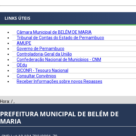
LINKS ÚTEIS
Câmara Municipal de BELÉM DE MARIA
Tribunal de Contas do Estado de Pernambuco
AMUPE
Governo de Pernambuco
Controladoria-Geral da União
Confederação Nacional de Municípios - CNM
QEdu
SICONFI - Tesouro Nacional
Consultar Convênios
Receber Informações sobre novos Repasses
Hora:
/
,
PREFEITURA MUNICIPAL DE BELÉM DE
MARIA