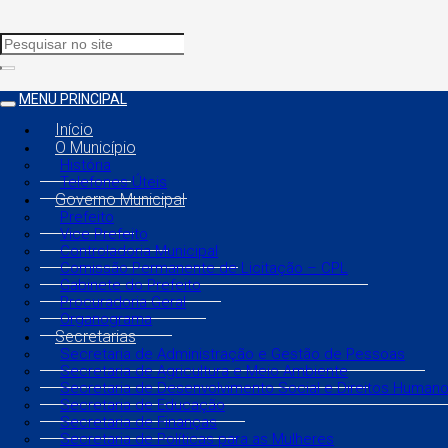
MENU PRINCIPAL
Início
O Município
História
Telefones Úteis
Governo Municipal
Prefeito
Vice Prefeito
Controladoria Municipal
Comissão Permanente de Licitação – CPL
Gabinete do Prefeito
Procuradoria Geral
Organograma
Secretarias
Secretaria de Administração e Gestão de Pessoas
Secretaria de Agricultura e Meio Ambiente
Secretaria de Desenvolvimento Social e Direitos Human
Secretaria de Educação
Secretaria de Finanças
Secretaria de Políticas para as Mulheres