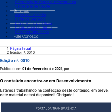
Secretaria de Obras e Infraestrutura
Secretaria de Saúde
Serviços
Aviso de Licitação
Carta de Serviços
Diário Municipal Oficial
Contra Cheque Online
Serviços Tributários
Fale Conosco
Página Inicial
Edição nº. 0010
Edição nº. 0010
Publicado em
01 de fevereiro de 2021
, por
O conteúdo encontra-se em Desenvolvimento
Estamos trabalhando na confecção deste conteúdo, em breve,
este material estará disponível! Obrigado!
PORTAL DA TRANSPARÊNCIA