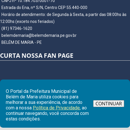
CNPJ nº 10.184.703/0001-70
Estrada do Ena, nº S/N, Centro CEP 55.440-000
Horário de atendimento: de Segunda à Sexta, a partir das 08:00hs às
12:00hs (exceto nos feriados)
(81) 97346-1620
belemdemaria@belemdemaria.pe.gov.br
BELÉM DE MARIA - PE
CURTA NOSSA FAN PAGE
O Portal da Prefeitura Municipal de
Belém de Maria utiliza cookies para
melhorar a sua experiência, de acordo
CONTINUAR
com a nossa
Política de Privacidade
, ao
continuar navegando, você concorda com
Ir para
estas condições.
© Copyright 2026 Prefeitura Municipal de BELÉM DE MARIA | Todos os
direitos reservados