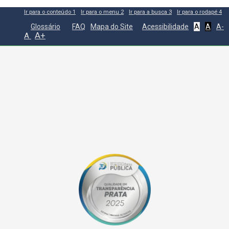
Ir para o conteúdo
1
Ir para o menu
2
Ir para a busca
3
Ir para o rodapé
4
Glossário
FAQ
Mapa do Site
Acessibilidade
A
A
A-
A+
A