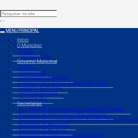
MENU PRINCIPAL
Início
O Município
História
Telefones Úteis
Governo Municipal
Prefeito
Vice Prefeito
Controladoria Municipal
Comissão Permanente de Licitação – CPL
Gabinete do Prefeito
Procuradoria Geral
Organograma
Secretarias
Secretaria de Administração e Gestão de Pessoas
Secretaria de Agricultura e Meio Ambiente
Secretaria de Desenvolvimento Social e Direitos Human
Secretaria de Educação
Secretaria de Finanças
Secretaria de Políticas para as Mulheres