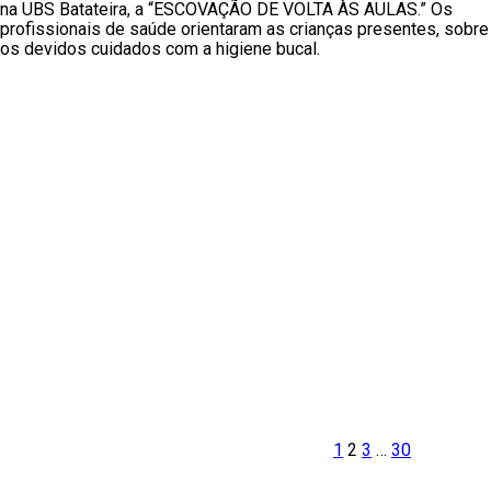
na UBS Batateira, a “ESCOVAÇÃO DE VOLTA ÀS AULAS.” Os
profissionais de saúde orientaram as crianças presentes, sobre
os devidos cuidados com a higiene bucal.
Paginação
de
posts
Página
Página
Página
Página
Página
Próxima
anterior
página
1
2
3
…
30