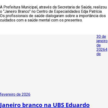
A Prefeitura Municipal, através da Secretaria de Saúde, realizou
o “Janeiro Branco” no Centro de Especialidades Edja Patrícia.
Os profissionais de saúde dialogaram sobre a importância dos
cuidados com a saúde mental com os presentes.
Public
30 de
em
janeiro
de
2026
4
de
fevereiro de 2026
Janeiro branco na UBS Eduardo