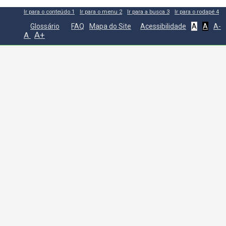
Ir para o conteúdo
1
Ir para o menu
2
Ir para a busca
3
Ir para o rodapé
4
Glossário
FAQ
Mapa do Site
Acessibilidade
A
A
A-
A+
A