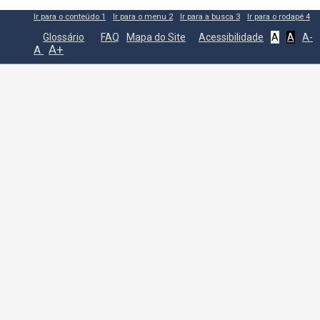
Ir para o conteúdo
1
Ir para o menu
2
Ir para a busca
3
Ir para o rodapé
4
Glossário
FAQ
Mapa do Site
Acessibilidade
A
A
A-
A+
A