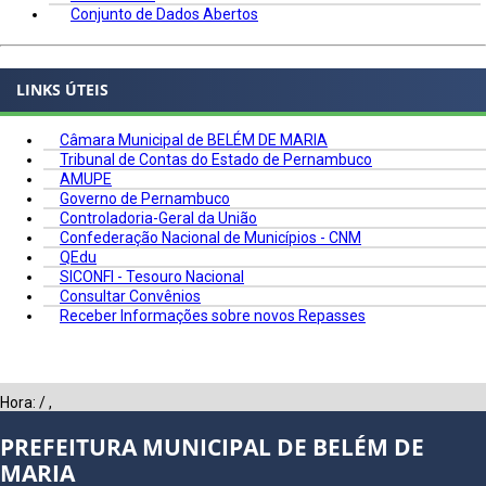
Conjunto de Dados Abertos
LINKS ÚTEIS
Câmara Municipal de BELÉM DE MARIA
Tribunal de Contas do Estado de Pernambuco
AMUPE
Governo de Pernambuco
Controladoria-Geral da União
Confederação Nacional de Municípios - CNM
QEdu
SICONFI - Tesouro Nacional
Consultar Convênios
Receber Informações sobre novos Repasses
Hora:
/
,
PREFEITURA MUNICIPAL DE BELÉM DE
MARIA