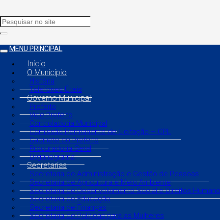
MENU PRINCIPAL
Início
O Município
História
Telefones Úteis
Governo Municipal
Prefeito
Vice Prefeito
Controladoria Municipal
Comissão Permanente de Licitação – CPL
Gabinete do Prefeito
Procuradoria Geral
Organograma
Secretarias
Secretaria de Administração e Gestão de Pessoas
Secretaria de Agricultura e Meio Ambiente
Secretaria de Desenvolvimento Social e Direitos Human
Secretaria de Educação
Secretaria de Finanças
Secretaria de Políticas para as Mulheres