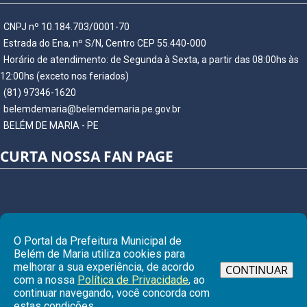
CNPJ nº 10.184.703/0001-70
Estrada do Ena, nº S/N, Centro CEP 55.440-000
Horário de atendimento: de Segunda à Sexta, a partir das 08:00hs às
12:00hs (exceto nos feriados)
(81) 97346-1620
belemdemaria@belemdemaria.pe.gov.br
BELÉM DE MARIA - PE
CURTA NOSSA FAN PAGE
O Portal da Prefeitura Municipal de
Belém de Maria utiliza cookies para
melhorar a sua experiência, de acordo
CONTINUAR
com a nossa
Política de Privacidade
, ao
continuar navegando, você concorda com
Ir para
estas condições.