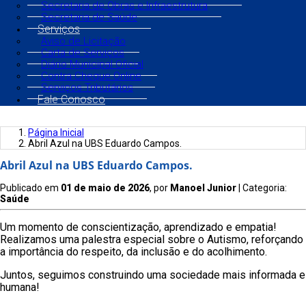
Secretaria de Obras e Infraestrutura
Secretaria de Saúde
Serviços
Aviso de Licitação
Carta de Serviços
Diário Municipal Oficial
Contra Cheque Online
Serviços Tributários
Fale Conosco
Página Inicial
Abril Azul na UBS Eduardo Campos.
Abril Azul na UBS Eduardo Campos.
Publicado em
01 de maio de 2026
, por
Manoel Junior
| Categoria:
Saúde
Um momento de conscientização, aprendizado e empatia!
Realizamos uma palestra especial sobre o Autismo, reforçando
a importância do respeito, da inclusão e do acolhimento.
Juntos, seguimos construindo uma sociedade mais informada e
humana!