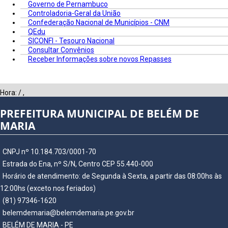
Governo de Pernambuco
Controladoria-Geral da União
Confederação Nacional de Municípios - CNM
QEdu
SICONFI - Tesouro Nacional
Consultar Convênios
Receber Informações sobre novos Repasses
Hora:
/
,
PREFEITURA MUNICIPAL DE BELÉM DE
MARIA
CNPJ nº 10.184.703/0001-70
Estrada do Ena, nº S/N, Centro CEP 55.440-000
Horário de atendimento: de Segunda à Sexta, a partir das 08:00hs às
12:00hs (exceto nos feriados)
(81) 97346-1620
belemdemaria@belemdemaria.pe.gov.br
BELÉM DE MARIA - PE