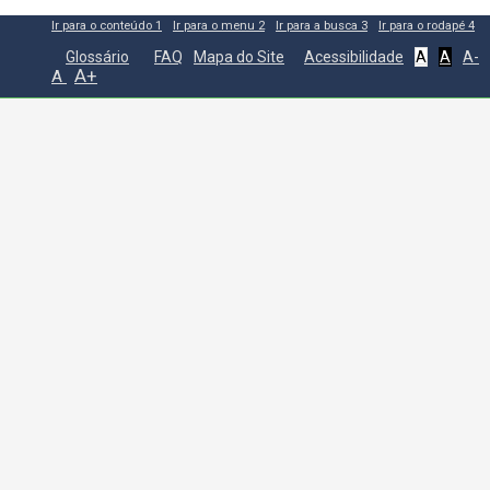
Ir para o conteúdo
1
Ir para o menu
2
Ir para a busca
3
Ir para o rodapé
4
Glossário
FAQ
Mapa do Site
Acessibilidade
A
A
A-
A+
A