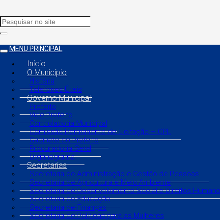
MENU PRINCIPAL
Início
O Município
História
Telefones Úteis
Governo Municipal
Prefeito
Vice Prefeito
Controladoria Municipal
Comissão Permanente de Licitação – CPL
Gabinete do Prefeito
Procuradoria Geral
Organograma
Secretarias
Secretaria de Administração e Gestão de Pessoas
Secretaria de Agricultura e Meio Ambiente
Secretaria de Desenvolvimento Social e Direitos Human
Secretaria de Educação
Secretaria de Finanças
Secretaria de Políticas para as Mulheres