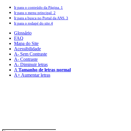
Ir para o conteúdo
da Página.
1
Ir para o menu
principal.
2
Ir para a busca
no Portal da ANS.
3
Ir para o rodapé
do site.
4
Glossário
FAQ
Mapa do Site
Acessibilidade
A
- Sem Contraste
A
- Contraste
A-
Diminuir letras
A
Tamanho de letras normal
A+
Aumentar letras