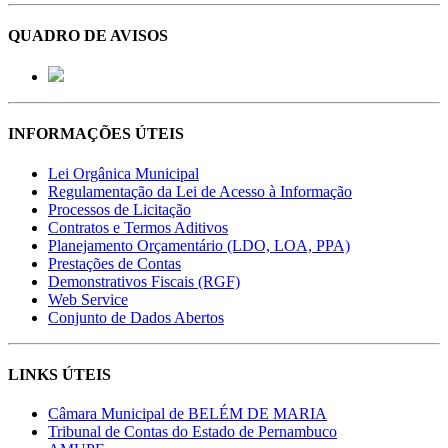
QUADRO DE AVISOS
INFORMAÇÕES ÚTEIS
Lei Orgânica Municipal
Regulamentação da Lei de Acesso à Informação
Processos de Licitação
Contratos e Termos Aditivos
Planejamento Orçamentário (LDO, LOA, PPA)
Prestações de Contas
Demonstrativos Fiscais (RGF)
Web Service
Conjunto de Dados Abertos
LINKS ÚTEIS
Câmara Municipal de BELÉM DE MARIA
Tribunal de Contas do Estado de Pernambuco