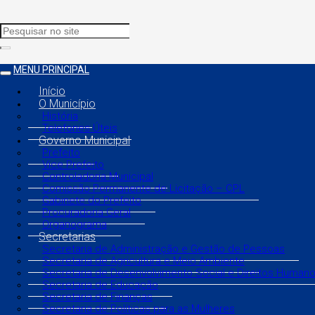
MENU PRINCIPAL
Início
O Município
História
Telefones Úteis
Governo Municipal
Prefeito
Vice Prefeito
Controladoria Municipal
Comissão Permanente de Licitação – CPL
Gabinete do Prefeito
Procuradoria Geral
Organograma
Secretarias
Secretaria de Administração e Gestão de Pessoas
Secretaria de Agricultura e Meio Ambiente
Secretaria de Desenvolvimento Social e Direitos Human
Secretaria de Educação
Secretaria de Finanças
Secretaria de Políticas para as Mulheres