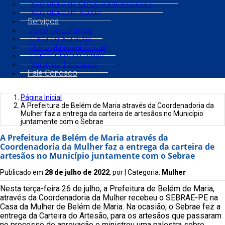
Secretaria de Obras e Infraestrutura
Secretaria de Saúde
Serviços
Aviso de Licitação
Carta de Serviços
Diário Municipal Oficial
Contra Cheque Online
Serviços Tributários
Fale Conosco
Página Inicial
A Prefeitura de Belém de Maria através da Coordenadoria da
Mulher faz a entrega da carteira de artesãos no Município
juntamente com o Sebrae
A Prefeitura de Belém de Maria através da
Coordenadoria da Mulher faz a entrega da carteira de
artesãos no Município juntamente com o Sebrae
Publicado em
28 de julho de 2022
, por
| Categoria:
Mulher
Nesta terça-feira 26 de julho, a Prefeitura de Belém de Maria,
através da Coordenadoria da Mulher recebeu o SEBRAE-PE na
Casa da Mulher de Belém de Maria. Na ocasião, o Sebrae fez a
entrega da Carteira do Artesão, para os artesãos que passaram
no processo de aprovação e ministrou uma palestra sobre