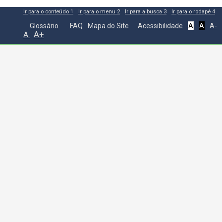
Ir para o conteúdo
1
Ir para o menu
2
Ir para a busca
3
Ir para o rodapé
4
Glossário
FAQ
Mapa do Site
Acessibilidade
A
A
A-
A+
A