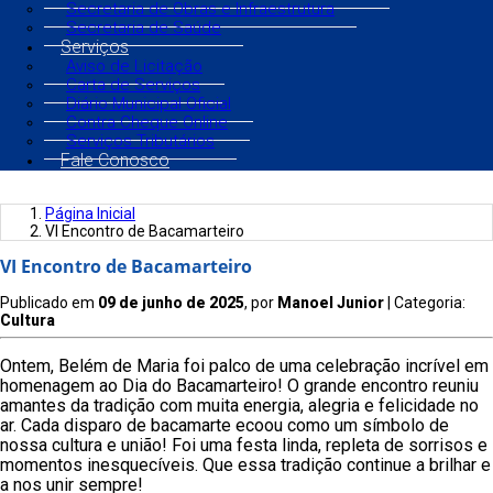
Secretaria de Obras e Infraestrutura
Secretaria de Saúde
Serviços
Aviso de Licitação
Carta de Serviços
Diário Municipal Oficial
Contra Cheque Online
Serviços Tributários
Fale Conosco
Página Inicial
VI Encontro de Bacamarteiro
VI Encontro de Bacamarteiro
Publicado em
09 de junho de 2025
, por
Manoel Junior
| Categoria:
Cultura
Ontem, Belém de Maria foi palco de uma celebração incrível em
homenagem ao Dia do Bacamarteiro! O grande encontro reuniu
amantes da tradição com muita energia, alegria e felicidade no
ar. Cada disparo de bacamarte ecoou como um símbolo de
nossa cultura e união! Foi uma festa linda, repleta de sorrisos e
momentos inesquecíveis. Que essa tradição continue a brilhar e
a nos unir sempre!