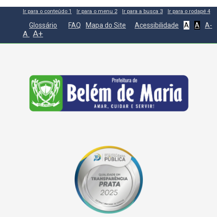
Ir para o conteúdo
1
Ir para o menu
2
Ir para a busca
3
Ir para o rodapé
4
Glossário
FAQ
Mapa do Site
Acessibilidade
A
A
A-
A+
A