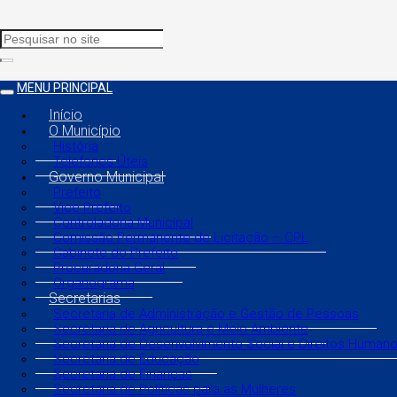
MENU PRINCIPAL
Início
O Município
História
Telefones Úteis
Governo Municipal
Prefeito
Vice Prefeito
Controladoria Municipal
Comissão Permanente de Licitação – CPL
Gabinete do Prefeito
Procuradoria Geral
Organograma
Secretarias
Secretaria de Administração e Gestão de Pessoas
Secretaria de Agricultura e Meio Ambiente
Secretaria de Desenvolvimento Social e Direitos Human
Secretaria de Educação
Secretaria de Finanças
Secretaria de Políticas para as Mulheres