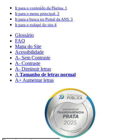
Ir para o conteúdo
da Página.
1
Ir para o menu
principal.
2
Ir para a busca
no Portal da ANS.
3
Ir para o rodapé
do site.
4
Glossário
FAQ
Mapa do Site
Acessibilidade
A
- Sem Contraste
A
- Contraste
A-
Diminuir letras
A
Tamanho de letras normal
A+
Aumentar letras