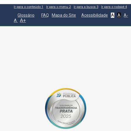
Ir para o conteúdo
1
Ir para o menu
2
Ir para a busca
3
Ir para o rodapé
4
Glossário
FAQ
Mapa do Site
Acessibilidade
A
A
A-
A+
A