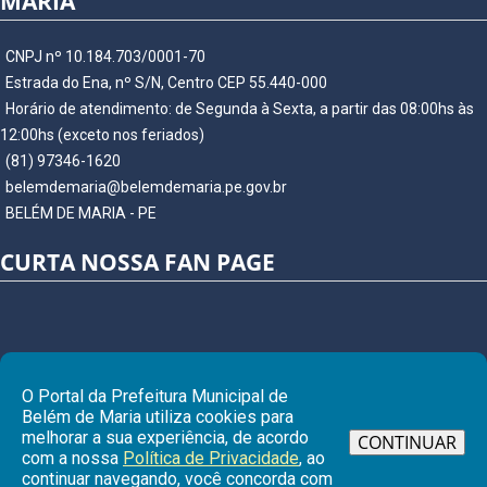
MARIA
CNPJ nº 10.184.703/0001-70
Estrada do Ena, nº S/N, Centro CEP 55.440-000
Horário de atendimento: de Segunda à Sexta, a partir das 08:00hs às
12:00hs (exceto nos feriados)
(81) 97346-1620
belemdemaria@belemdemaria.pe.gov.br
BELÉM DE MARIA - PE
CURTA NOSSA FAN PAGE
O Portal da Prefeitura Municipal de
Belém de Maria utiliza cookies para
melhorar a sua experiência, de acordo
CONTINUAR
com a nossa
Política de Privacidade
, ao
continuar navegando, você concorda com
Ir para