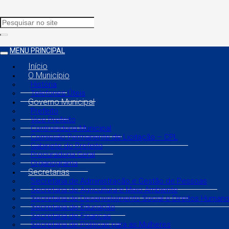
MENU PRINCIPAL
Início
O Município
História
Telefones Úteis
Governo Municipal
Prefeito
Vice Prefeito
Controladoria Municipal
Comissão Permanente de Licitação – CPL
Gabinete do Prefeito
Procuradoria Geral
Organograma
Secretarias
Secretaria de Administração e Gestão de Pessoas
Secretaria de Agricultura e Meio Ambiente
Secretaria de Desenvolvimento Social e Direitos Human
Secretaria de Educação
Secretaria de Finanças
Secretaria de Políticas para as Mulheres