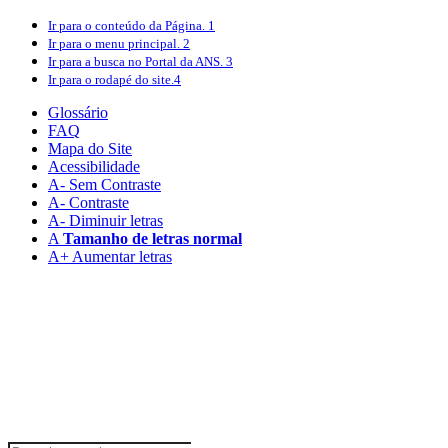
Ir para o conteúdo
da Página.
1
Ir para o menu
principal.
2
Ir para a busca
no Portal da ANS.
3
Ir para o rodapé
do site.
4
Glossário
FAQ
Mapa do Site
Acessibilidade
A
- Sem Contraste
A
- Contraste
A-
Diminuir letras
A
Tamanho de letras normal
A+
Aumentar letras