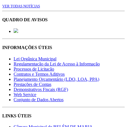
VER TODAS NOTÍCIAS
QUADRO DE AVISOS
INFORMAÇÕES ÚTEIS
Lei Orgânica Municipal
Regulamentação da Lei de Acesso à Informação
Processos de Licitação
Contratos e Termos Aditivos
Planejamento Orçamentário (LDO, LOA, PPA)
Prestações de Contas
Demonstrativos Fiscais (RGF)
Web Service
Conjunto de Dados Abertos
LINKS ÚTEIS
Câmara Municipal de BELÉM DE MARIA