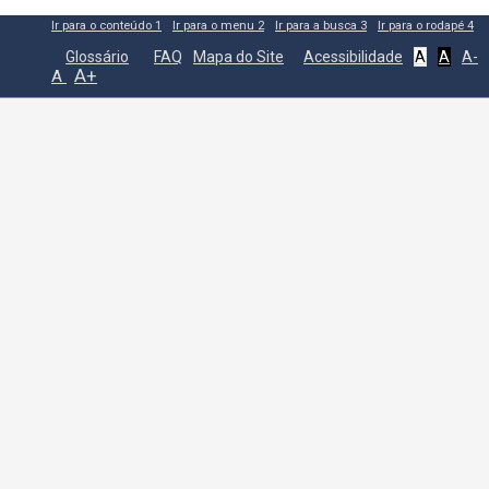
Ir para o conteúdo
1
Ir para o menu
2
Ir para a busca
3
Ir para o rodapé
4
Glossário
FAQ
Mapa do Site
Acessibilidade
A
A
A-
A+
A