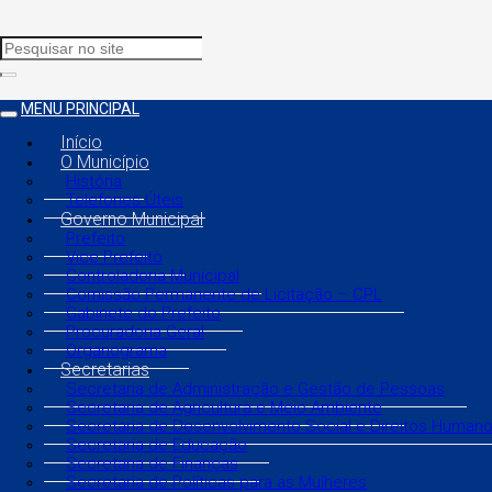
MENU PRINCIPAL
Início
O Município
História
Telefones Úteis
Governo Municipal
Prefeito
Vice Prefeito
Controladoria Municipal
Comissão Permanente de Licitação – CPL
Gabinete do Prefeito
Procuradoria Geral
Organograma
Secretarias
Secretaria de Administração e Gestão de Pessoas
Secretaria de Agricultura e Meio Ambiente
Secretaria de Desenvolvimento Social e Direitos Human
Secretaria de Educação
Secretaria de Finanças
Secretaria de Políticas para as Mulheres