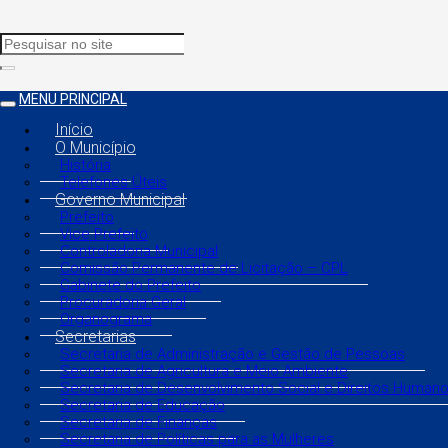
MENU PRINCIPAL
Início
O Município
História
Telefones Úteis
Governo Municipal
Prefeito
Vice Prefeito
Controladoria Municipal
Comissão Permanente de Licitação – CPL
Gabinete do Prefeito
Procuradoria Geral
Organograma
Secretarias
Secretaria de Administração e Gestão de Pessoas
Secretaria de Agricultura e Meio Ambiente
Secretaria de Desenvolvimento Social e Direitos Human
Secretaria de Educação
Secretaria de Finanças
Secretaria de Políticas para as Mulheres