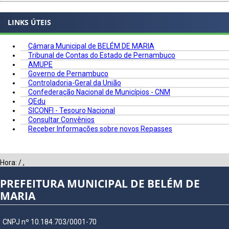
LINKS ÚTEIS
Câmara Municipal de BELÉM DE MARIA
Tribunal de Contas do Estado de Pernambuco
AMUPE
Governo de Pernambuco
Controladoria-Geral da União
Confederação Nacional de Municípios - CNM
QEdu
SICONFI - Tesouro Nacional
Consultar Convênios
Receber Informações sobre novos Repasses
Hora:
/
,
PREFEITURA MUNICIPAL DE BELÉM DE
MARIA
CNPJ nº 10.184.703/0001-70