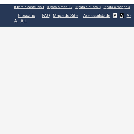
Ir para o conteúdo
1
Ir para o menu
2
Ir para a busca
3
Ir para o rodapé
4
Glossário
FAQ
Mapa do Site
Acessibilidade
A
A
A-
A+
A