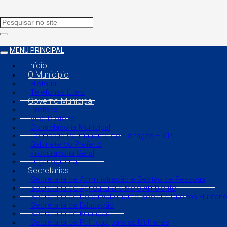
MENU PRINCIPAL
Início
O Município
História
Telefones Úteis
Governo Municipal
Prefeito
Vice Prefeito
Controladoria Municipal
Comissão Permanente de Licitação – CPL
Gabinete do Prefeito
Procuradoria Geral
Organograma
Secretarias
Secretaria de Administração e Gestão de Pessoas
Secretaria de Agricultura e Meio Ambiente
Secretaria de Desenvolvimento Social e Direitos Human
Secretaria de Educação
Secretaria de Finanças
Secretaria de Políticas para as Mulheres