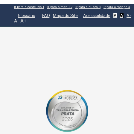
Ir para o conteúdo
1
Ir para o menu
2
Ir para a busca
3
Ir para o rodapé
4
Glossário
FAQ
Mapa do Site
Acessibilidade
A
A
A-
A+
A