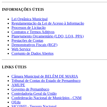
INFORMAÇÕES ÚTEIS
Lei Orgânica Municipal
Regulamentação da Lei de Acesso à Informação
Processos de Licitação
Contratos e Termos Aditivos
Planejamento Orçamentário (LDO, LOA, PPA)
Prestações de Contas
Demonstrativos Fiscais (RGF)
Web Service
Conjunto de Dados Abertos
LINKS ÚTEIS
Câmara Municipal de BELÉM DE MARIA
Tribunal de Contas do Estado de Pernambuco
AMUPE
Governo de Pernambuco
Controladoria-Geral da União
Confederação Nacional de Municípios - CNM
QEdu
SICONFI - Tesouro Nacional