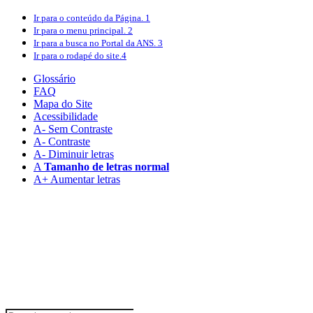
Ir para o conteúdo
da Página.
1
Ir para o menu
principal.
2
Ir para a busca
no Portal da ANS.
3
Ir para o rodapé
do site.
4
Glossário
FAQ
Mapa do Site
Acessibilidade
A
- Sem Contraste
A
- Contraste
A-
Diminuir letras
A
Tamanho de letras normal
A+
Aumentar letras