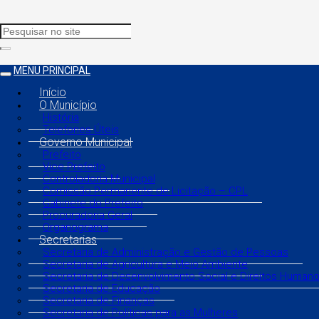
MENU PRINCIPAL
Início
O Município
História
Telefones Úteis
Governo Municipal
Prefeito
Vice Prefeito
Controladoria Municipal
Comissão Permanente de Licitação – CPL
Gabinete do Prefeito
Procuradoria Geral
Organograma
Secretarias
Secretaria de Administração e Gestão de Pessoas
Secretaria de Agricultura e Meio Ambiente
Secretaria de Desenvolvimento Social e Direitos Human
Secretaria de Educação
Secretaria de Finanças
Secretaria de Políticas para as Mulheres