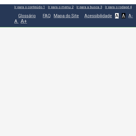
Ir para o conteúdo
1
Ir para o menu
2
Ir para a busca
3
Ir para o rodapé
4
Glossário
FAQ
Mapa do Site
Acessibilidade
A
A
A-
A+
A