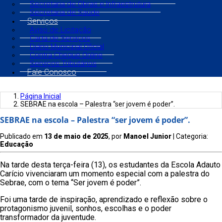
Secretaria de Obras e Infraestrutura
Secretaria de Saúde
Serviços
Aviso de Licitação
Carta de Serviços
Diário Municipal Oficial
Contra Cheque Online
Serviços Tributários
Fale Conosco
Página Inicial
SEBRAE na escola – Palestra “ser jovem é poder”.
SEBRAE na escola – Palestra “ser jovem é poder”.
Publicado em
13 de maio de 2025
, por
Manoel Junior
| Categoria:
Educação
Na tarde desta terça-feira (13), os estudantes da Escola Adauto
Carício vivenciaram um momento especial com a palestra do
Sebrae, com o tema “Ser jovem é poder”.
Foi uma tarde de inspiração, aprendizado e reflexão sobre o
protagonismo juvenil, sonhos, escolhas e o poder
transformador da juventude.