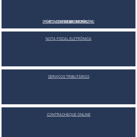
DIÁRIO OFICIAL DO MUNICÍPIO
PORTAL DA TRANSPARÊNCIA
OUVIDORIA MUNICIPAL
E-SIC
NOTA FISCAL ELETRÔNICA
SERVIÇOS TRIBUTÁRIOS
CONTRACHEQUE ONLINE