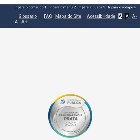
Ir para o conteúdo
1
Ir para o menu
2
Ir para a busca
3
Ir para o rodapé
4
Glossário
FAQ
Mapa do Site
Acessibilidade
A
A
A-
A+
A