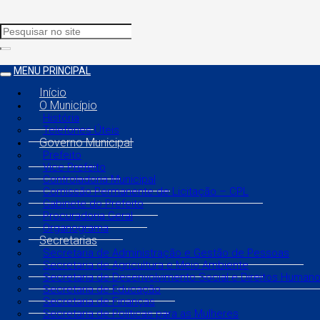
MENU PRINCIPAL
Início
O Município
História
Telefones Úteis
Governo Municipal
Prefeito
Vice Prefeito
Controladoria Municipal
Comissão Permanente de Licitação – CPL
Gabinete do Prefeito
Procuradoria Geral
Organograma
Secretarias
Secretaria de Administração e Gestão de Pessoas
Secretaria de Agricultura e Meio Ambiente
Secretaria de Desenvolvimento Social e Direitos Human
Secretaria de Educação
Secretaria de Finanças
Secretaria de Políticas para as Mulheres