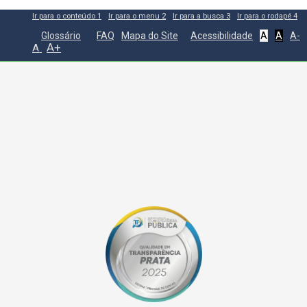
Ir para o conteúdo
1
Ir para o menu
2
Ir para a busca
3
Ir para o rodapé
4
Glossário
FAQ
Mapa do Site
Acessibilidade
A
A
A-
A+
A