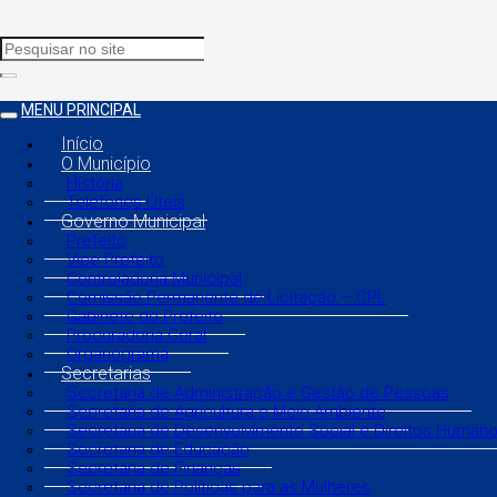
MENU PRINCIPAL
Início
O Município
História
Telefones Úteis
Governo Municipal
Prefeito
Vice Prefeito
Controladoria Municipal
Comissão Permanente de Licitação – CPL
Gabinete do Prefeito
Procuradoria Geral
Organograma
Secretarias
Secretaria de Administração e Gestão de Pessoas
Secretaria de Agricultura e Meio Ambiente
Secretaria de Desenvolvimento Social e Direitos Human
Secretaria de Educação
Secretaria de Finanças
Secretaria de Políticas para as Mulheres