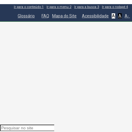
Ir para o conteúdo
1
Ir para o menu
2
Ir para a busca
3
Ir para o rodapé
4
Glossário
FAQ
Mapa do Site
Acessibilidade
A
A
A-