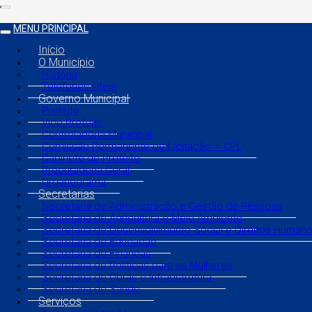
MENU PRINCIPAL
Início
O Município
História
Telefones Úteis
Governo Municipal
Prefeito
Vice Prefeito
Controladoria Municipal
Comissão Permanente de Licitação – CPL
Gabinete do Prefeito
Procuradoria Geral
Organograma
Secretarias
Secretaria de Administração e Gestão de Pessoas
Secretaria de Agricultura e Meio Ambiente
Secretaria de Desenvolvimento Social e Direitos Human
Secretaria de Educação
Secretaria de Finanças
Secretaria de Políticas para as Mulheres
Secretaria de Obras e Infraestrutura
Secretaria de Saúde
Serviços