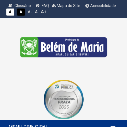
Glossário
FAQ
Mapa do Site
Acessibilidade
A+
A
A
A
A-
MENU PRINCIPAL