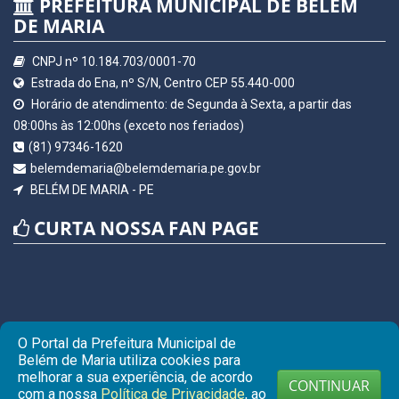
PREFEITURA MUNICIPAL DE BELÉM
DE MARIA
CNPJ nº 10.184.703/0001-70
Estrada do Ena, nº S/N, Centro CEP 55.440-000
Horário de atendimento: de Segunda à Sexta, a partir das
08:00hs às 12:00hs (exceto nos feriados)
(81) 97346-1620
belemdemaria@belemdemaria.pe.gov.br
BELÉM DE MARIA - PE
CURTA NOSSA FAN PAGE
O Portal da Prefeitura Municipal de
Belém de Maria utiliza cookies para
melhorar a sua experiência, de acordo
CONTINUAR
com a nossa
Política de Privacidade
, ao