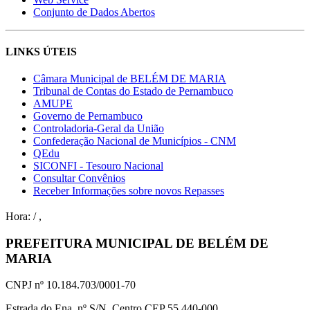
Conjunto de Dados Abertos
LINKS ÚTEIS
Câmara Municipal de BELÉM DE MARIA
Tribunal de Contas do Estado de Pernambuco
AMUPE
Governo de Pernambuco
Controladoria-Geral da União
Confederação Nacional de Municípios - CNM
QEdu
SICONFI - Tesouro Nacional
Consultar Convênios
Receber Informações sobre novos Repasses
Hora:
/
,
PREFEITURA MUNICIPAL DE BELÉM DE
MARIA
CNPJ nº 10.184.703/0001-70
Estrada do Ena, nº S/N, Centro CEP 55.440-000