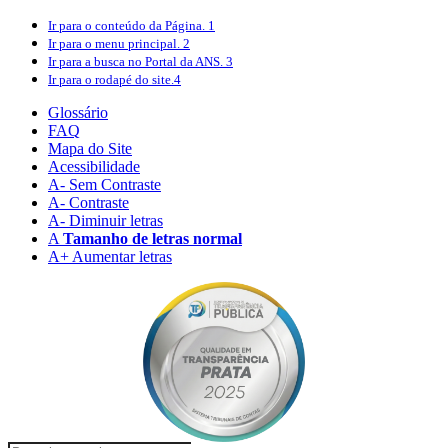
Ir para o conteúdo
da Página.
1
Ir para o menu
principal.
2
Ir para a busca
no Portal da ANS.
3
Ir para o rodapé
do site.
4
Glossário
FAQ
Mapa do Site
Acessibilidade
A
- Sem Contraste
A
- Contraste
A-
Diminuir letras
A
Tamanho de letras normal
A+
Aumentar letras