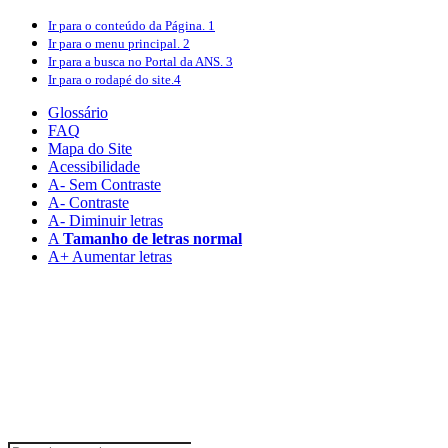
Ir para o conteúdo
da Página.
1
Ir para o menu
principal.
2
Ir para a busca
no Portal da ANS.
3
Ir para o rodapé
do site.
4
Glossário
FAQ
Mapa do Site
Acessibilidade
A
- Sem Contraste
A
- Contraste
A-
Diminuir letras
A
Tamanho de letras normal
A+
Aumentar letras