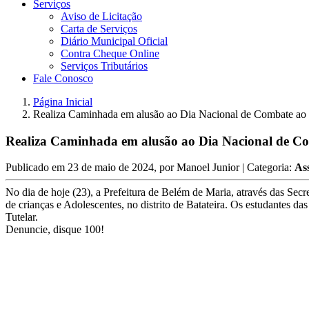
Serviços
Aviso de Licitação
Carta de Serviços
Diário Municipal Oficial
Contra Cheque Online
Serviços Tributários
Fale Conosco
Página Inicial
Realiza Caminhada em alusão ao Dia Nacional de Combate ao e
Realiza Caminhada em alusão ao Dia Nacional de Com
Publicado em
23 de maio de 2024
, por
Manoel Junior
| Categoria:
Ass
No dia de hoje (23), a Prefeitura de Belém de Maria, através das S
de crianças e Adolescentes, no distrito de Batateira. Os estudantes 
Tutelar.
Denuncie, disque 100!