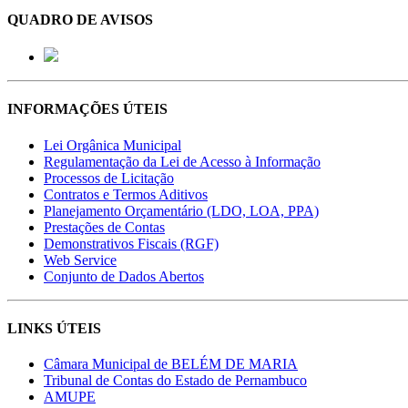
QUADRO DE AVISOS
INFORMAÇÕES ÚTEIS
Lei Orgânica Municipal
Regulamentação da Lei de Acesso à Informação
Processos de Licitação
Contratos e Termos Aditivos
Planejamento Orçamentário (LDO, LOA, PPA)
Prestações de Contas
Demonstrativos Fiscais (RGF)
Web Service
Conjunto de Dados Abertos
LINKS ÚTEIS
Câmara Municipal de BELÉM DE MARIA
Tribunal de Contas do Estado de Pernambuco
AMUPE