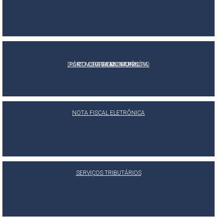
DIÁRIO OFICIAL DO MUNICÍPIO
PORTAL DA TRANSPARÊNCIA
OUVIDORIA MUNICIPAL
E-SIC
NOTA FISCAL ELETRÔNICA
SERVIÇOS TRIBUTÁRIOS