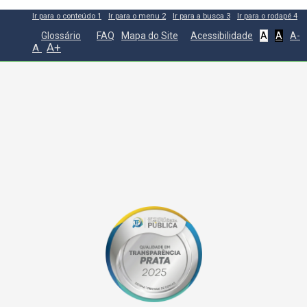
Ir para o conteúdo
1
Ir para o menu
2
Ir para a busca
3
Ir para o rodapé
4
Glossário
FAQ
Mapa do Site
Acessibilidade
A
A
A-
A+
A