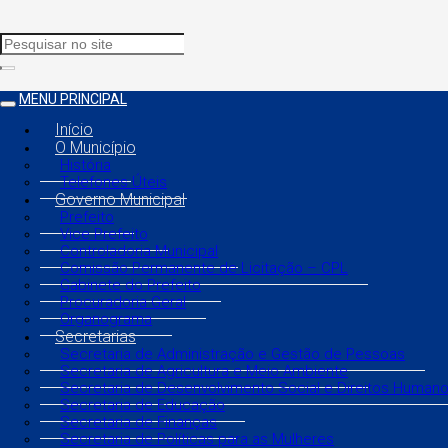
MENU PRINCIPAL
Início
O Município
História
Telefones Úteis
Governo Municipal
Prefeito
Vice Prefeito
Controladoria Municipal
Comissão Permanente de Licitação – CPL
Gabinete do Prefeito
Procuradoria Geral
Organograma
Secretarias
Secretaria de Administração e Gestão de Pessoas
Secretaria de Agricultura e Meio Ambiente
Secretaria de Desenvolvimento Social e Direitos Human
Secretaria de Educação
Secretaria de Finanças
Secretaria de Políticas para as Mulheres