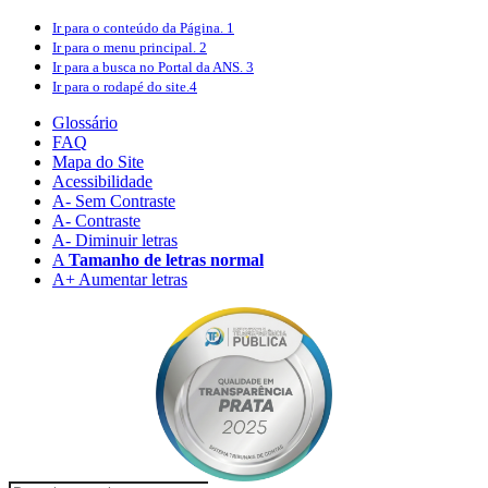
Ir para o conteúdo
da Página.
1
Ir para o menu
principal.
2
Ir para a busca
no Portal da ANS.
3
Ir para o rodapé
do site.
4
Glossário
FAQ
Mapa do Site
Acessibilidade
A
- Sem Contraste
A
- Contraste
A-
Diminuir letras
A
Tamanho de letras normal
A+
Aumentar letras