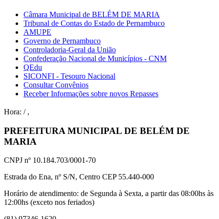
Câmara Municipal de BELÉM DE MARIA
Tribunal de Contas do Estado de Pernambuco
AMUPE
Governo de Pernambuco
Controladoria-Geral da União
Confederação Nacional de Municípios - CNM
QEdu
SICONFI - Tesouro Nacional
Consultar Convênios
Receber Informações sobre novos Repasses
Hora:
/
,
PREFEITURA MUNICIPAL DE BELÉM DE
MARIA
CNPJ nº 10.184.703/0001-70
Estrada do Ena, nº S/N, Centro CEP 55.440-000
Horário de atendimento: de Segunda à Sexta, a partir das 08:00hs às
12:00hs (exceto nos feriados)
(81) 97346-1620