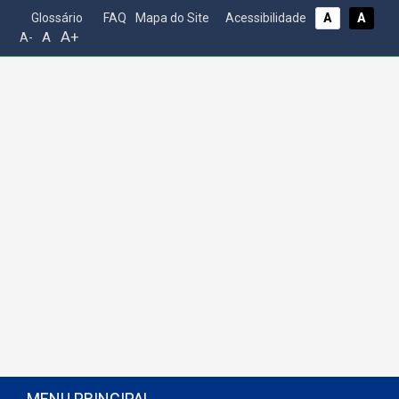
Glossário
FAQ
Mapa do Site
Acessibilidade
A
A
A+
A
A-
MENU PRINCIPAL