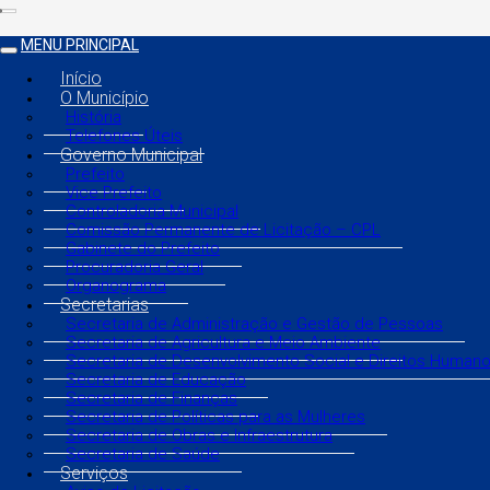
MENU PRINCIPAL
Início
O Município
História
Telefones Úteis
Governo Municipal
Prefeito
Vice Prefeito
Controladoria Municipal
Comissão Permanente de Licitação – CPL
Gabinete do Prefeito
Procuradoria Geral
Organograma
Secretarias
Secretaria de Administração e Gestão de Pessoas
Secretaria de Agricultura e Meio Ambiente
Secretaria de Desenvolvimento Social e Direitos Human
Secretaria de Educação
Secretaria de Finanças
Secretaria de Políticas para as Mulheres
Secretaria de Obras e Infraestrutura
Secretaria de Saúde
Serviços