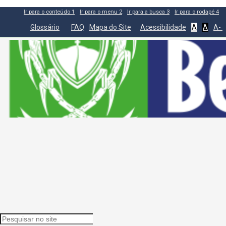
Ir para o conteúdo
1
Ir para o menu
2
Ir para a busca
3
Ir para o rodapé
4
Glossário
FAQ
Mapa do Site
Acessibilidade
A
A
A-