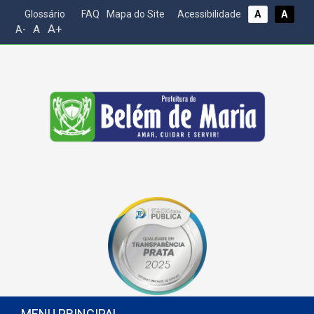
Glossário
FAQ
Mapa do Site
Acessibilidade
A
A
A+
A
A-
MENU PRINCIPAL