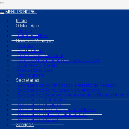
MENU PRINCIPAL
Início
O Município
História
Telefones Úteis
Governo Municipal
Prefeito
Vice Prefeito
Controladoria Municipal
Comissão Permanente de Licitação – CPL
Gabinete do Prefeito
Procuradoria Geral
Organograma
Secretarias
Secretaria de Administração e Gestão de Pessoas
Secretaria de Agricultura e Meio Ambiente
Secretaria de Desenvolvimento Social e Direitos Human
Secretaria de Educação
Secretaria de Finanças
Secretaria de Políticas para as Mulheres
Secretaria de Obras e Infraestrutura
Secretaria de Saúde
Serviços