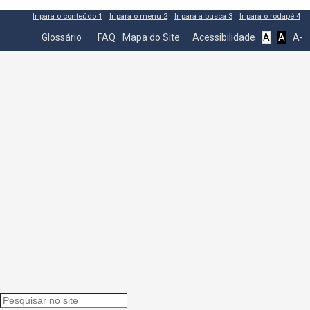
Ir para o conteúdo
1
Ir para o menu
2
Ir para a busca
3
Ir para o rodapé
4
Glossário
FAQ
Mapa do Site
Acessibilidade
A
A
A-