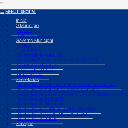
MENU PRINCIPAL
Início
O Município
História
Telefones Úteis
Governo Municipal
Prefeito
Vice Prefeito
Controladoria Municipal
Comissão Permanente de Licitação – CPL
Gabinete do Prefeito
Procuradoria Geral
Organograma
Secretarias
Secretaria de Administração e Gestão de Pessoas
Secretaria de Agricultura e Meio Ambiente
Secretaria de Desenvolvimento Social e Direitos Human
Secretaria de Educação
Secretaria de Finanças
Secretaria de Políticas para as Mulheres
Secretaria de Obras e Infraestrutura
Secretaria de Saúde
Serviços