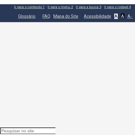
Ir para o conteúdo
1
Ir para o menu
2
Ir para a busca
3
Ir para o rodapé
4
Glossário
FAQ
Mapa do Site
Acessibilidade
A
A
A-