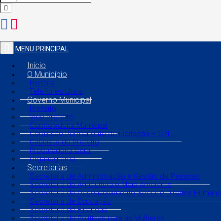
MENU PRINCIPAL
Início
O Município
História
Telefones Úteis
Governo Municipal
Prefeito
Vice Prefeito
Controladoria Municipal
Comissão Permanente de Licitação – CPL
Gabinete do Prefeito
Procuradoria Geral
Organograma
Secretarias
Secretaria de Administração e Gestão de Pessoas
Secretaria de Agricultura e Meio Ambiente
Secretaria de Desenvolvimento Social e Direitos Human
Secretaria de Educação
Secretaria de Finanças
Secretaria de Políticas para as Mulheres