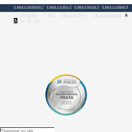
Ir para o conteúdo
1
Ir para o menu
2
Ir para a busca
3
Ir para o rodapé
4
Glossário
FAQ
Mapa do Site
Acessibilidade
A
A+
A
A
A-