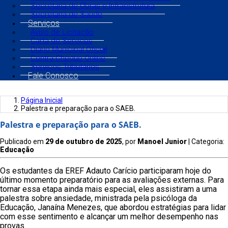
Secretaria de Obras e Infraestrutura
Secretaria de Saúde
Serviços
Aviso de Licitação
Carta de Serviços
Diário Municipal Oficial
Contra Cheque Online
Serviços Tributários
Fale Conosco
Página Inicial
Palestra e preparação para o SAEB.
Palestra e preparação para o SAEB.
Publicado em
29 de outubro de 2025
, por
Manoel Junior
| Categoria:
Educação
Os estudantes da EREF Adauto Carício participaram hoje do
último momento preparatório para as avaliações externas. Para
tornar essa etapa ainda mais especial, eles assistiram a uma
palestra sobre ansiedade, ministrada pela psicóloga da
Educação, Janaína Menezes, que abordou estratégias para lidar
com esse sentimento e alcançar um melhor desempenho nas
provas.