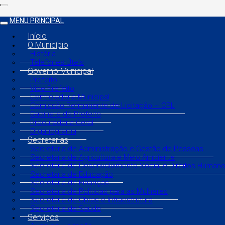
MENU PRINCIPAL
Início
O Município
História
Telefones Úteis
Governo Municipal
Prefeito
Vice Prefeito
Controladoria Municipal
Comissão Permanente de Licitação – CPL
Gabinete do Prefeito
Procuradoria Geral
Organograma
Secretarias
Secretaria de Administração e Gestão de Pessoas
Secretaria de Agricultura e Meio Ambiente
Secretaria de Desenvolvimento Social e Direitos Human
Secretaria de Educação
Secretaria de Finanças
Secretaria de Políticas para as Mulheres
Secretaria de Obras e Infraestrutura
Secretaria de Saúde
Serviços