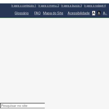
Ir para o conteúdo
1
Ir para o menu
2
Ir para a busca
3
Ir para o rodapé
4
Glossário
FAQ
Mapa do Site
Acessibilidade
A
A
A-