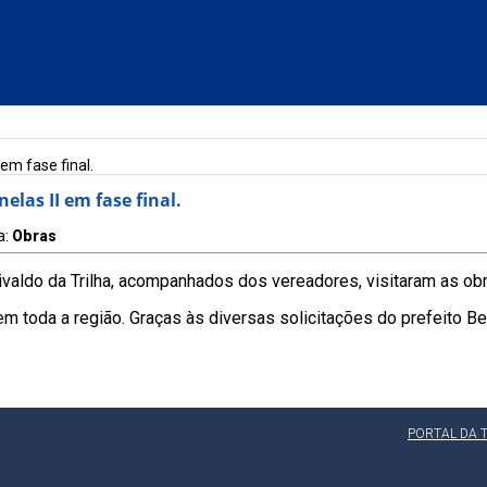
em fase final.
las II em fase final.
a:
Obras
nivaldo da Trilha, acompanhados dos vereadores, visitaram as o
 em toda a região. Graças às diversas solicitações do prefeito 
PORTAL DA 