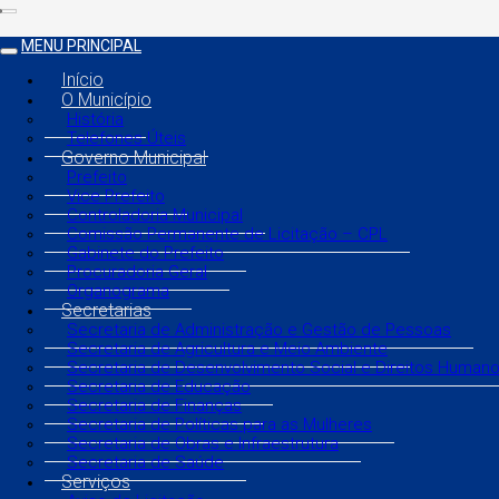
MENU PRINCIPAL
Início
O Município
História
Telefones Úteis
Governo Municipal
Prefeito
Vice Prefeito
Controladoria Municipal
Comissão Permanente de Licitação – CPL
Gabinete do Prefeito
Procuradoria Geral
Organograma
Secretarias
Secretaria de Administração e Gestão de Pessoas
Secretaria de Agricultura e Meio Ambiente
Secretaria de Desenvolvimento Social e Direitos Human
Secretaria de Educação
Secretaria de Finanças
Secretaria de Políticas para as Mulheres
Secretaria de Obras e Infraestrutura
Secretaria de Saúde
Serviços