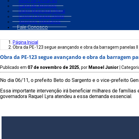
Aviso de Licitação
Carta de Serviços
Diário Municipal Oficial
Contra Cheque Online
Serviços Tributários
Fale Conosco
Página Inicial
Obra da PE-123 segue avançando e obra da barragem panelas II 
Obra da PE-123 segue avançando e obra da barragem pane
Publicado em
07 de novembro de 2025
, por
Manoel Junior
| Categori
No dia 06/11, o prefeito Beto do Sargento e o vice-prefeito Ge
Essa importante intervenção irá beneficiar milhares de famílias
governadora Raquel Lyra atendeu a essa demanda essencial.