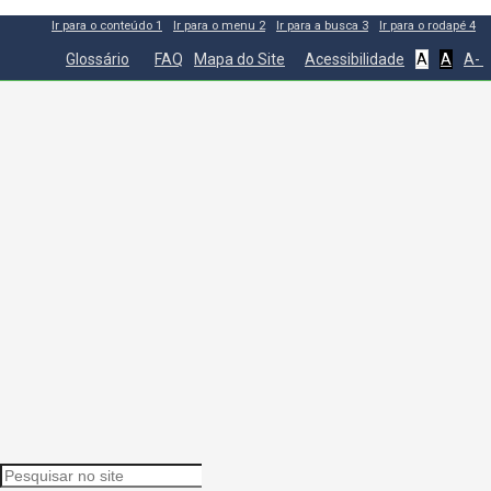
Ir para o conteúdo
1
Ir para o menu
2
Ir para a busca
3
Ir para o rodapé
4
Glossário
FAQ
Mapa do Site
Acessibilidade
A
A
A-