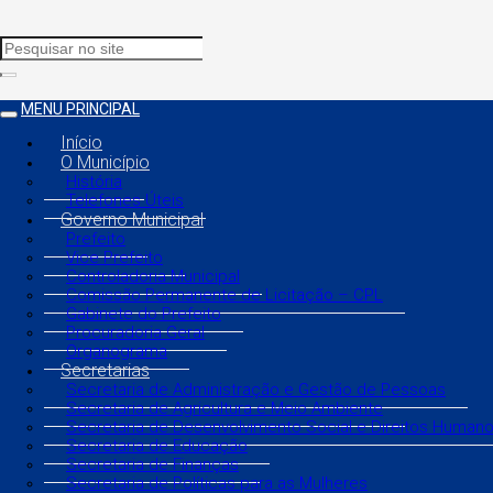
MENU PRINCIPAL
Início
O Município
História
Telefones Úteis
Governo Municipal
Prefeito
Vice Prefeito
Controladoria Municipal
Comissão Permanente de Licitação – CPL
Gabinete do Prefeito
Procuradoria Geral
Organograma
Secretarias
Secretaria de Administração e Gestão de Pessoas
Secretaria de Agricultura e Meio Ambiente
Secretaria de Desenvolvimento Social e Direitos Human
Secretaria de Educação
Secretaria de Finanças
Secretaria de Políticas para as Mulheres