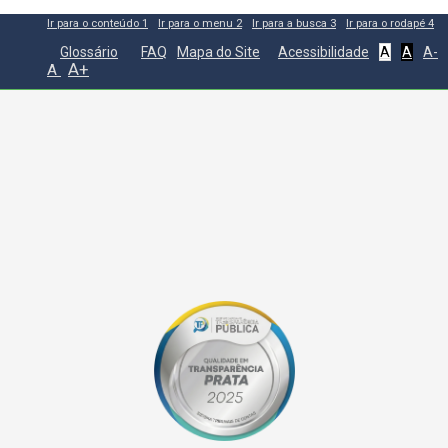
Ir para o conteúdo
1
Ir para o menu
2
Ir para a busca
3
Ir para o rodapé
4
Glossário
FAQ
Mapa do Site
Acessibilidade
A
A
A-
A+
A