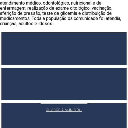
atendimento médico, odontológico, nutricional e de
enfermagem; realização de exame citológico, vacinação,
aferição de press
ão, teste de glicemia e distribuição de
medicamentos. Toda a população da comunidade foi atendia,
crianças, adultos e idosos.
PORTAL DA TRANSPARÊNCIA
E-SIC
OUVIDORIA MUNICIPAL