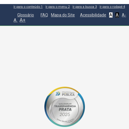
Ir para o conteúdo
1
Ir para o menu
2
Ir para a busca
3
Ir para o rodapé
4
Glossário
FAQ
Mapa do Site
Acessibilidade
A
A
A-
A+
A