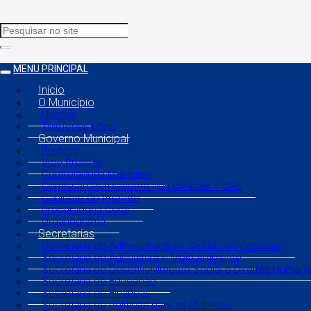
MENU PRINCIPAL
Início
O Município
História
Telefones Úteis
Governo Municipal
Prefeito
Vice Prefeito
Controladoria Municipal
Comissão Permanente de Licitação – CPL
Gabinete do Prefeito
Procuradoria Geral
Organograma
Secretarias
Secretaria de Administração e Gestão de Pessoas
Secretaria de Agricultura e Meio Ambiente
Secretaria de Desenvolvimento Social e Direitos Human
Secretaria de Educação
Secretaria de Finanças
Secretaria de Políticas para as Mulheres