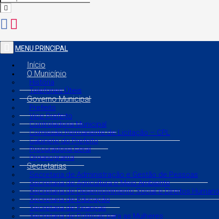
MENU PRINCIPAL
Início
O Município
História
Telefones Úteis
Governo Municipal
Prefeito
Vice Prefeito
Controladoria Municipal
Comissão Permanente de Licitação – CPL
Gabinete do Prefeito
Procuradoria Geral
Organograma
Secretarias
Secretaria de Administração e Gestão de Pessoas
Secretaria de Agricultura e Meio Ambiente
Secretaria de Desenvolvimento Social e Direitos Human
Secretaria de Educação
Secretaria de Finanças
Secretaria de Políticas para as Mulheres