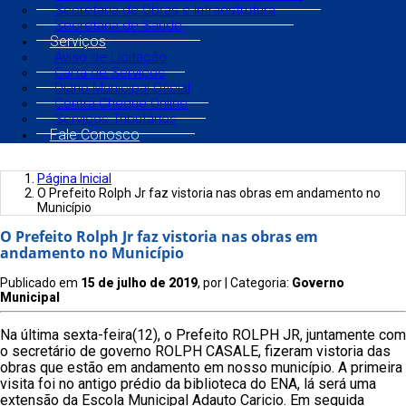
Secretaria de Obras e Infraestrutura
Secretaria de Saúde
Serviços
Aviso de Licitação
Carta de Serviços
Diário Municipal Oficial
Contra Cheque Online
Serviços Tributários
Fale Conosco
Página Inicial
O Prefeito Rolph Jr faz vistoria nas obras em andamento no
Município
O Prefeito Rolph Jr faz vistoria nas obras em
andamento no Município
Publicado em
15 de julho de 2019
, por
| Categoria:
Governo
Municipal
Na última sexta-feira(12), o Prefeito ROLPH JR, juntamente com
o secretário de governo ROLPH CASALE, fizeram vistoria das
obras que estão em andamento em nosso município. A primeira
visita foi no antigo prédio da biblioteca do ENA, lá será uma
extensão da Escola Municipal Adauto Caricio. Em seguida