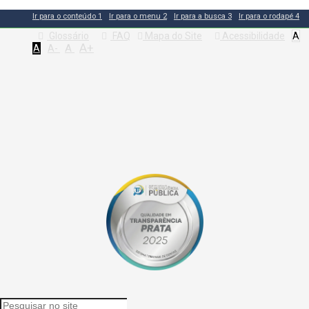
Ir para o conteúdo
1
Ir para o menu
2
Ir para a busca
3
Ir para o rodapé
4
Glossário
FAQ
Mapa do Site
Acessibilidade
A
A+
A
A
A-