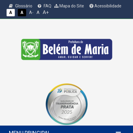
Glossário
FAQ
Mapa do Site
Acessibilidade
A+
A
A
A
A-
MENU PRINCIPAL